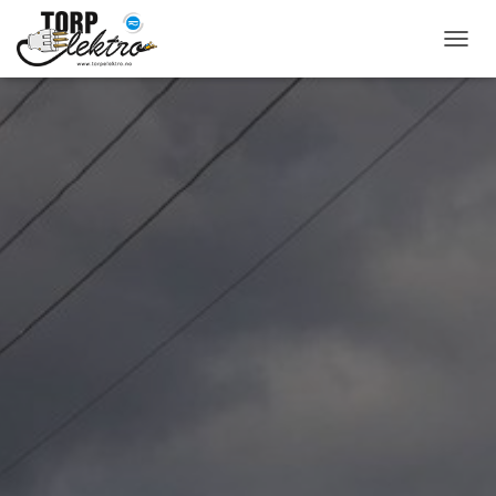
T
O
G
G
L
E
N
A
V
I
G
A
T
I
O
N