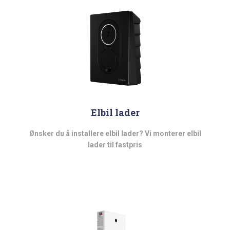
Elbil lader
Ønsker du å installere elbil lader? Vi monterer elbil
lader til fastpris