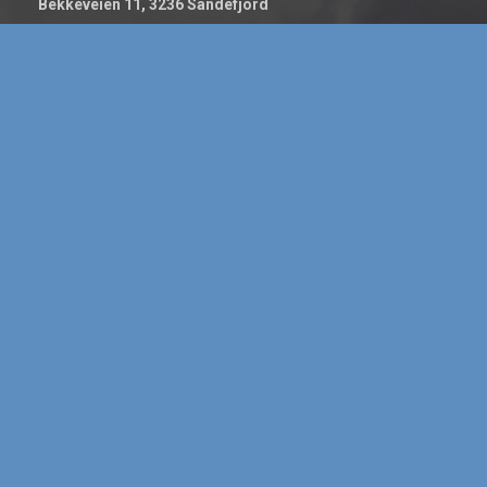
Bekkeveien 11, 3236 Sandefjord
Kontakt
post@torpelektro.no
33 45 50 65
Kontakt oss