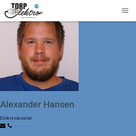
T
O
G
G
L
E
N
A
V
I
G
A
T
I
O
Alexander Hansen
N
Elektromontør