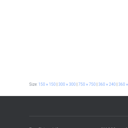
Size:
150 × 150
|
300 × 300
|
750 × 750
|
360 × 240
|
360 ×