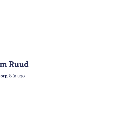
am Ruud
Torp
,
8 år
ago