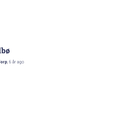
lbø
Torp
,
6 år
ago