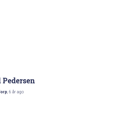
d Pedersen
Torp
,
6 år
ago