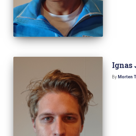
Ignas
By
Morten 