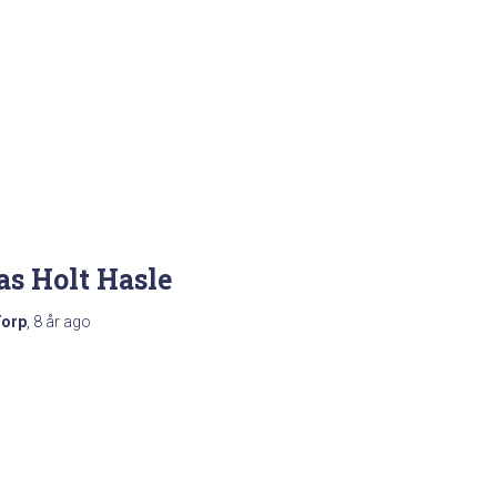
s Holt Hasle
Torp
,
8 år
ago