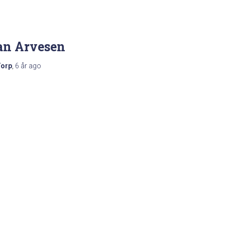
an Arvesen
Torp
,
6 år
ago